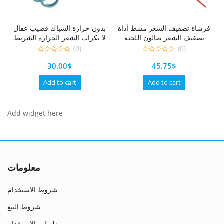
فرشاة تصفيف الشعر مشط أداة
بدون حرارة الشباك قضيب عقال
تصفيف الشعر صالون اللحية
لا بكرات الشعر الحرارة الشريط
حلاقة الجيب لينة الخنزير خشبي
بكرات شعر النوم لينة الضفيرة
(0)
(0)
واسع متوسط الخشنة الرجال
بار موجة تشكيل لتقوم بها
0
0
30.00
$
45.75
$
out
out
مكافحة ساكنة تدليك
بنفسك أداة تصفيف الشعر
of
of
5
5
Add to cart
Add to cart
Add widget here
معلومات
شروط الاستخدام
شروط البيع
تعليمات الاستخدام