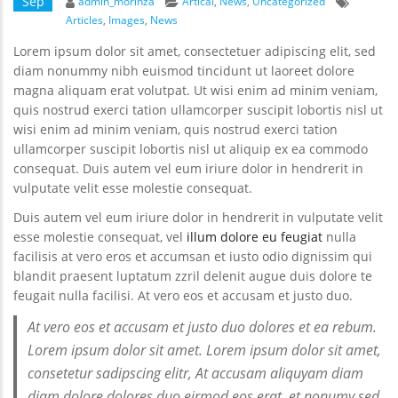
Author
Categories
Tags
Sep
admin_morinza
Artical
,
News
,
Uncategorized
Articles
,
Images
,
News
Lorem ipsum dolor sit amet, consectetuer adipiscing elit, sed
diam nonummy nibh euismod tincidunt ut laoreet dolore
magna aliquam erat volutpat. Ut wisi enim ad minim veniam,
quis nostrud exerci tation ullamcorper suscipit lobortis nisl ut
wisi enim ad minim veniam, quis nostrud exerci tation
ullamcorper suscipit lobortis nisl ut aliquip ex ea commodo
consequat. Duis autem vel eum iriure dolor in hendrerit in
vulputate velit esse molestie consequat.
Duis autem vel eum iriure dolor in hendrerit in vulputate velit
esse molestie consequat, vel
illum dolore eu feugiat
nulla
facilisis at vero eros et accumsan et iusto odio dignissim qui
blandit praesent luptatum zzril delenit augue duis dolore te
feugait nulla facilisi. At vero eos et accusam et justo duo.
At vero eos et accusam et justo duo dolores et ea rebum.
Lorem ipsum dolor sit amet. Lorem ipsum dolor sit amet,
consetetur sadipscing elitr, At accusam aliquyam diam
diam dolore dolores duo eirmod eos erat, et nonumy sed