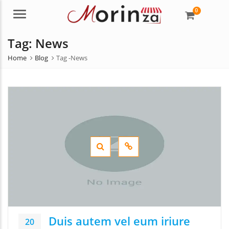
0
Menu
Tag:
News
Home
Blog
Tag -
News
Duis autem vel eum iriure
20