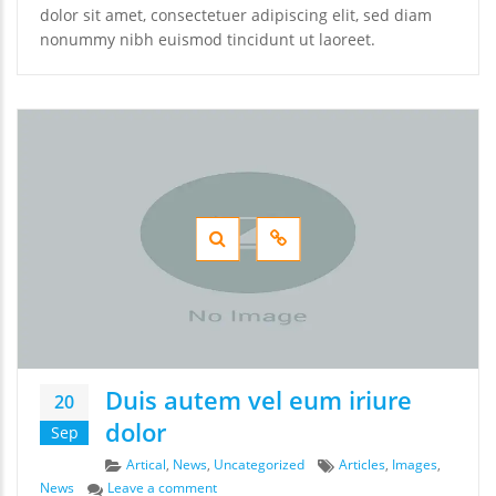
dolor sit amet, consectetuer adipiscing elit, sed diam
nonummy nibh euismod tincidunt ut laoreet.
Duis autem vel eum iriure
20
dolor
Sep
Categories
Tags
Artical
,
News
,
Uncategorized
Articles
,
Images
,
on Duis autem vel eum iriure dolor
News
Leave a comment