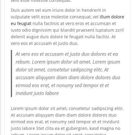
velit esse molestie consequat.
Duis autem vel eum iriure dolor in hendrerit in
vulputate velit esse molestie consequat, vel
illum dolore
eu feugiat
nulla facilisis at vero eros et accumsan et
iusto odio dignissim qui blandit praesent luptatum zzril
delenit augue duis dolore te feugait nulla facilisi. At
vero eos et accusam et justo duo.
At vero eos et accusam et justo duo dolores et ea
rebum. Lorem ipsum dolor sit amet. Lorem ipsum
dolor sit amet, consetetur sadipscing elitr, At
accusam aliquyam diam diam dolore dolores duo
eirmod eos erat, et nonumy sed tempor et et
invidunt justo labore
Lorem ipsum dolor sit amet, consetetur sadipscing elitr,
At accusam aliquyam diam diam dolore dolores duo
eirmod eos erat, et nonumy sed tempor et et invidunt
justo labore Stet clita ea et gubergren, kasd magna no
rebum. Lorem ipsum dolor sit amet, consetetur