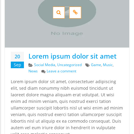
Lorem ipsum dolor sit amet
20
Categories
Tags
Sep
Social Media
,
Uncategorized
Game
,
Music
,
on Lorem ipsum dolor sit amet
News
Leave a comment
Lorem ipsum dolor sit amet, consectetuer adipiscing
elit, sed diam nonummy nibh euismod tincidunt ut
laoreet dolore magna aliquam erat volutpat. Ut wisi
enim ad minim veniam, quis nostrud exerci tation
ullamcorper suscipit lobortis nisl ut wisi enim ad minim
veniam, quis nostrud exerci tation ullamcorper suscipit
lobortis nisl ut aliquip ex ea commodo consequat. Duis
autem vel eum iriure dolor in hendrerit in vulputate