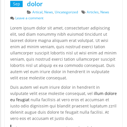
dolor
Sep
Categories
Tags
Artical
,
News
,
Uncategorized
Articles
,
News
on Duis autem vel eum iriure dolor
Leave a comment
Lorem ipsum dolor sit amet, consectetuer adipiscing
elit, sed diam nonummy nibh euismod tincidunt ut
laoreet dolore magna aliquam erat volutpat. Ut wisi
enim ad minim veniam, quis nostrud exerci tation
ullamcorper suscipit lobortis nisl ut wisi enim ad minim
veniam, quis nostrud exerci tation ullamcorper suscipit
lobortis nisl ut aliquip ex ea commodo consequat. Duis
autem vel eum iriure dolor in hendrerit in vulputate
velit esse molestie consequat.
Duis autem vel eum iriure dolor in hendrerit in
vulputate velit esse molestie consequat, vel
illum dolore
eu feugiat
nulla facilisis at vero eros et accumsan et
iusto odio dignissim qui blandit praesent luptatum zzril
delenit augue duis dolore te feugait nulla facilisi. At
vero eos et accusam et justo duo.