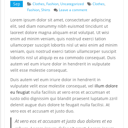
Categories
Tags
Sep
Clothes
,
Fashion
,
Uncategorized
Clothes
,
on Stet clita kasd guberg
Fashion
,
Shirts
Leave a comment
Lorem ipsum dolor sit amet, consectetuer adipiscing
elit, sed diam nonummy nibh euismod tincidunt ut
laoreet dolore magna aliquam erat volutpat. Ut wisi
enim ad minim veniam, quis nostrud exerci tation
ullamcorper suscipit lobortis nisl ut wisi enim ad minim
veniam, quis nostrud exerci tation ullamcorper suscipit
lobortis nisl ut aliquip ex ea commodo consequat. Duis
autem vel eum iriure dolor in hendrerit in vulputate
velit esse molestie consequat.
Duis autem vel eum iriure dolor in hendrerit in
vulputate velit esse molestie consequat, vel
illum dolore
eu feugiat
nulla facilisis at vero eros et accumsan et
iusto odio dignissim qui blandit praesent luptatum zzril
delenit augue duis dolore te feugait nulla facilisi. At
vero eos et accusam et justo duo.
At vero eos et accusam et justo duo dolores et ea