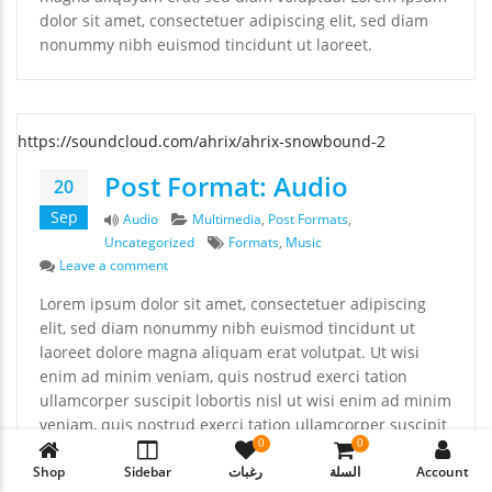
dolor sit amet, consectetuer adipiscing elit, sed diam
nonummy nibh euismod tincidunt ut laoreet.
https://soundcloud.com/ahrix/ahrix-snowbound-2
Post Format: Audio
20
Sep
Format
Categories
Audio
Multimedia
,
Post Formats
,
Tags
Uncategorized
Formats
,
Music
on Post Format: Audio
Leave a comment
Lorem ipsum dolor sit amet, consectetuer adipiscing
elit, sed diam nonummy nibh euismod tincidunt ut
laoreet dolore magna aliquam erat volutpat. Ut wisi
enim ad minim veniam, quis nostrud exerci tation
ullamcorper suscipit lobortis nisl ut wisi enim ad minim
veniam, quis nostrud exerci tation ullamcorper suscipit
0
0
lobortis nisl ut aliquip ex ea commodo consequat. Duis
autem vel eum iriure dolor in hendrerit in vulputate
Shop
Sidebar
رغبات
السلة
Account