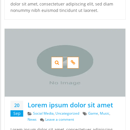
dolor sit amet, consectetuer adipiscing elit, sed diam
nonummy nibh euismod tincidunt ut laoreet.
Lorem ipsum dolor sit amet
20
Categories
Tags
Sep
Social Media
,
Uncategorized
Game
,
Music
,
on Lorem ipsum dolor sit amet
News
Leave a comment
Lorem ipsum dolor sit amet, consectetuer adipiscing