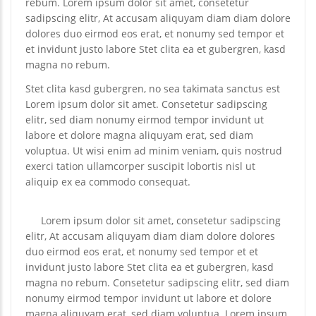
rebum. Lorem ipsum dolor sit amet, consetetur
sadipscing elitr, At accusam aliquyam diam diam dolore
dolores duo eirmod eos erat, et nonumy sed tempor et
et invidunt justo labore Stet clita ea et gubergren, kasd
magna no rebum.
Stet clita kasd gubergren, no sea takimata sanctus est
Lorem ipsum dolor sit amet. Consetetur sadipscing
elitr, sed diam nonumy eirmod tempor invidunt ut
labore et dolore magna aliquyam erat, sed diam
voluptua. Ut wisi enim ad minim veniam, quis nostrud
exerci tation ullamcorper suscipit lobortis nisl ut
aliquip ex ea commodo consequat.
Lorem ipsum dolor sit amet, consetetur sadipscing
elitr, At accusam aliquyam diam diam dolore dolores
duo eirmod eos erat, et nonumy sed tempor et et
invidunt justo labore Stet clita ea et gubergren, kasd
magna no rebum. Consetetur sadipscing elitr, sed diam
nonumy eirmod tempor invidunt ut labore et dolore
magna aliquyam erat, sed diam voluptua. Lorem ipsum