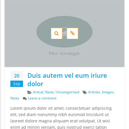
Duis autem vel eum iriure
20
dolor
Sep
Categories
Tags
Artical
,
News
,
Uncategorized
Articles
,
Images
,
on Duis autem vel eum iriure dolor
News
Leave a comment
Lorem ipsum dolor sit amet, consectetuer adipiscing
elit, sed diam nonummy nibh euismod tincidunt ut
laoreet dolore magna aliquam erat volutpat. Ut wisi
enim ad minim veniam, quis nostrud exerci tation