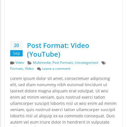
Post Format: Video
20
(YouTube)
Sep
Format
Categories
Tags
Video
Multimedia
,
Post Formats
,
Uncategorized
on Post Format: Video (YouTube)
Formats
,
Video
Leave a comment
Lorem ipsum dolor sit amet, consectetuer adipiscing
elit, sed diam nonummy nibh euismod tincidunt ut
laoreet dolore magna aliquam erat volutpat. Ut wisi
enim ad minim veniam, quis nostrud exerci tation
ullamcorper suscipit lobortis nisl ut wisi enim ad minim
veniam, quis nostrud exerci tation ullamcorper suscipit
lobortis nisl ut aliquip ex ea commodo consequat. Duis
autem vel eum iriure dolor in hendrerit in vulputate