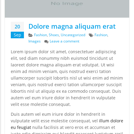
Dolore magna aliquam erat
20
Categories
Tags
Sep
Fashion
,
Shoes
,
Uncategorized
Fashion
,
on Dolore magna aliquam erat
Images
Leave a comment
Lorem ipsum dolor sit amet, consectetuer adipiscing
elit, sed diam nonummy nibh euismod tincidunt ut
laoreet dolore magna aliquam erat volutpat. Ut wisi
enim ad minim veniam, quis nostrud exerci tation
ullamcorper suscipit lobortis nisl ut wisi enim ad minim
veniam, quis nostrud exerci tation ullamcorper suscipit
lobortis nisl ut aliquip ex ea commodo consequat. Duis
autem vel eum iriure dolor in hendrerit in vulputate
velit esse molestie consequat.
Duis autem vel eum iriure dolor in hendrerit in
vulputate velit esse molestie consequat, vel
illum dolore
eu feugiat
nulla facilisis at vero eros et accumsan et
iusto odio dignissim qui blandit praesent luptatum zzril