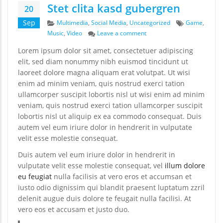
Stet clita kasd gubergren
20
Categories
Tags
Sep
Multimedia
,
Social Media
,
Uncategorized
Game
,
on Stet clita kasd gubergre
Music
,
Video
Leave a comment
Lorem ipsum dolor sit amet, consectetuer adipiscing
elit, sed diam nonummy nibh euismod tincidunt ut
laoreet dolore magna aliquam erat volutpat. Ut wisi
enim ad minim veniam, quis nostrud exerci tation
ullamcorper suscipit lobortis nisl ut wisi enim ad minim
veniam, quis nostrud exerci tation ullamcorper suscipit
lobortis nisl ut aliquip ex ea commodo consequat. Duis
autem vel eum iriure dolor in hendrerit in vulputate
velit esse molestie consequat.
Duis autem vel eum iriure dolor in hendrerit in
vulputate velit esse molestie consequat, vel
illum dolore
eu feugiat
nulla facilisis at vero eros et accumsan et
iusto odio dignissim qui blandit praesent luptatum zzril
delenit augue duis dolore te feugait nulla facilisi. At
vero eos et accusam et justo duo.