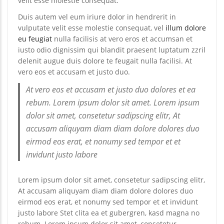
velit esse molestie consequat.
Duis autem vel eum iriure dolor in hendrerit in
vulputate velit esse molestie consequat, vel
illum dolore
eu feugiat
nulla facilisis at vero eros et accumsan et
iusto odio dignissim qui blandit praesent luptatum zzril
delenit augue duis dolore te feugait nulla facilisi. At
vero eos et accusam et justo duo.
At vero eos et accusam et justo duo dolores et ea
rebum. Lorem ipsum dolor sit amet. Lorem ipsum
dolor sit amet, consetetur sadipscing elitr, At
accusam aliquyam diam diam dolore dolores duo
eirmod eos erat, et nonumy sed tempor et et
invidunt justo labore
Lorem ipsum dolor sit amet, consetetur sadipscing elitr,
At accusam aliquyam diam diam dolore dolores duo
eirmod eos erat, et nonumy sed tempor et et invidunt
justo labore Stet clita ea et gubergren, kasd magna no
rebum. Lorem ipsum dolor sit amet, consetetur