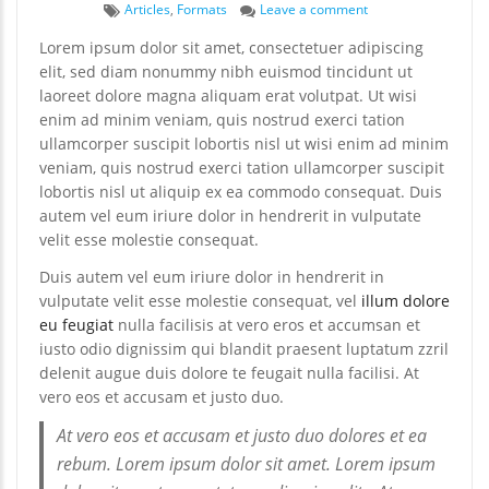
Tags
on Post Format: Gal
Articles
,
Formats
Leave a comment
Lorem ipsum dolor sit amet, consectetuer adipiscing
elit, sed diam nonummy nibh euismod tincidunt ut
laoreet dolore magna aliquam erat volutpat. Ut wisi
enim ad minim veniam, quis nostrud exerci tation
ullamcorper suscipit lobortis nisl ut wisi enim ad minim
veniam, quis nostrud exerci tation ullamcorper suscipit
lobortis nisl ut aliquip ex ea commodo consequat. Duis
autem vel eum iriure dolor in hendrerit in vulputate
velit esse molestie consequat.
Duis autem vel eum iriure dolor in hendrerit in
vulputate velit esse molestie consequat, vel
illum dolore
eu feugiat
nulla facilisis at vero eros et accumsan et
iusto odio dignissim qui blandit praesent luptatum zzril
delenit augue duis dolore te feugait nulla facilisi. At
vero eos et accusam et justo duo.
At vero eos et accusam et justo duo dolores et ea
rebum. Lorem ipsum dolor sit amet. Lorem ipsum