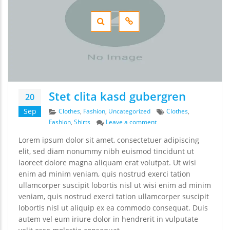
Stet clita kasd gubergren
20
Categories
Tags
Sep
Clothes
,
Fashion
,
Uncategorized
Clothes
,
on Stet clita kasd guberg
Fashion
,
Shirts
Leave a comment
Lorem ipsum dolor sit amet, consectetuer adipiscing
elit, sed diam nonummy nibh euismod tincidunt ut
laoreet dolore magna aliquam erat volutpat. Ut wisi
enim ad minim veniam, quis nostrud exerci tation
ullamcorper suscipit lobortis nisl ut wisi enim ad minim
veniam, quis nostrud exerci tation ullamcorper suscipit
lobortis nisl ut aliquip ex ea commodo consequat. Duis
autem vel eum iriure dolor in hendrerit in vulputate