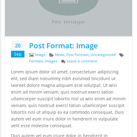
Post Format: Image
20
Sep
Format
Categories
Tags
Image
News
,
Post Formats
,
Uncategorized
on Post Format: Image
Formats
,
Images
Leave a comment
Lorem ipsum dolor sit amet, consectetuer adipiscing
elit, sed diam nonummy nibh euismod tincidunt ut
laoreet dolore magna aliquam erat volutpat. Ut wisi
enim ad minim veniam, quis nostrud exerci tation
ullamcorper suscipit lobortis nisl ut wisi enim ad minim
veniam, quis nostrud exerci tation ullamcorper suscipit
lobortis nisl ut aliquip ex ea commodo consequat. Duis
autem vel eum iriure dolor in hendrerit in vulputate
velit esse molestie consequat.
Duis autem vel eum iriure dolor in hendrerit in