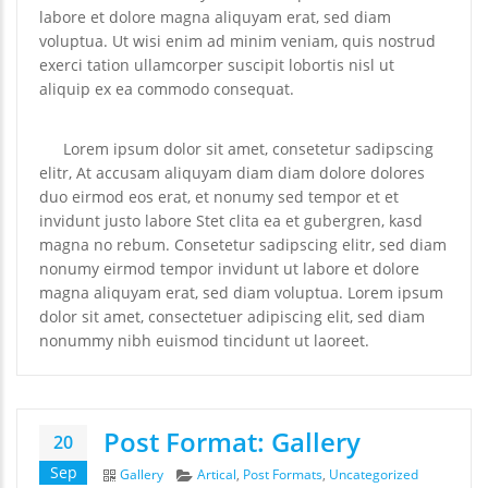
labore et dolore magna aliquyam erat, sed diam
voluptua. Ut wisi enim ad minim veniam, quis nostrud
exerci tation ullamcorper suscipit lobortis nisl ut
aliquip ex ea commodo consequat.
Lorem ipsum dolor sit amet, consetetur sadipscing
elitr, At accusam aliquyam diam diam dolore dolores
duo eirmod eos erat, et nonumy sed tempor et et
invidunt justo labore Stet clita ea et gubergren, kasd
magna no rebum. Consetetur sadipscing elitr, sed diam
nonumy eirmod tempor invidunt ut labore et dolore
magna aliquyam erat, sed diam voluptua. Lorem ipsum
dolor sit amet, consectetuer adipiscing elit, sed diam
nonummy nibh euismod tincidunt ut laoreet.
Post Format: Gallery
20
Sep
Format
Categories
Gallery
Artical
,
Post Formats
,
Uncategorized