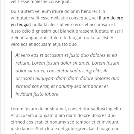
velit esse molestie consequat.
Duis autem vel eum iriure dolor in hendrerit in
vulputate velit esse molestie consequat, vel
illum dolore
eu feugiat
nulla facilisis at vero eros et accumsan et
iusto odio dignissim qui blandit praesent luptatum zzril
delenit augue duis dolore te feugait nulla facilisi. At
vero eos et accusam et justo duo.
At vero eos et accusam et justo duo dolores et ea
rebum. Lorem ipsum dolor sit amet. Lorem ipsum
dolor sit amet, consetetur sadipscing elitr, At
accusam aliquyam diam diam dolore dolores duo
eirmod eos erat, et nonumy sed tempor et et
invidunt justo labore
Lorem ipsum dolor sit amet, consetetur sadipscing elitr,
At accusam aliquyam diam diam dolore dolores duo
eirmod eos erat, et nonumy sed tempor et et invidunt
justo labore Stet clita ea et gubergren, kasd magna no