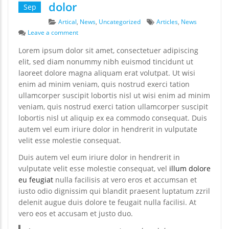
dolor
Sep
Categories
Tags
Artical
,
News
,
Uncategorized
Articles
,
News
on Duis autem vel eum iriure dolor
Leave a comment
Lorem ipsum dolor sit amet, consectetuer adipiscing
elit, sed diam nonummy nibh euismod tincidunt ut
laoreet dolore magna aliquam erat volutpat. Ut wisi
enim ad minim veniam, quis nostrud exerci tation
ullamcorper suscipit lobortis nisl ut wisi enim ad minim
veniam, quis nostrud exerci tation ullamcorper suscipit
lobortis nisl ut aliquip ex ea commodo consequat. Duis
autem vel eum iriure dolor in hendrerit in vulputate
velit esse molestie consequat.
Duis autem vel eum iriure dolor in hendrerit in
vulputate velit esse molestie consequat, vel
illum dolore
eu feugiat
nulla facilisis at vero eros et accumsan et
iusto odio dignissim qui blandit praesent luptatum zzril
delenit augue duis dolore te feugait nulla facilisi. At
vero eos et accusam et justo duo.