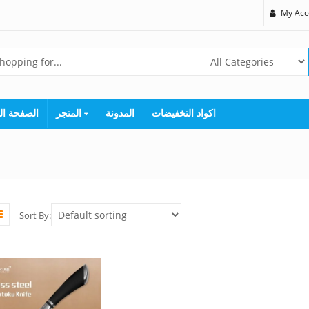
My Acc
اكواد التخفيضات
المدونة
المتجر
الصفحة ال
Sort By: