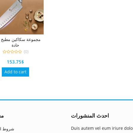
مجموعة سكاكين مطبخ ياب
حادة
(0)
0
153.75
$
out
of
5
Add to cart
احدث المنشورات
مع
Duis autem vel eum iriure dolo
شروط ال