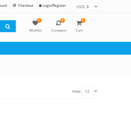
ount
Checkout
Login/Register
0
0
0
Wishlist
Compare
Cart
View: