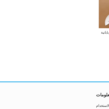
انية
لومات
استخدام