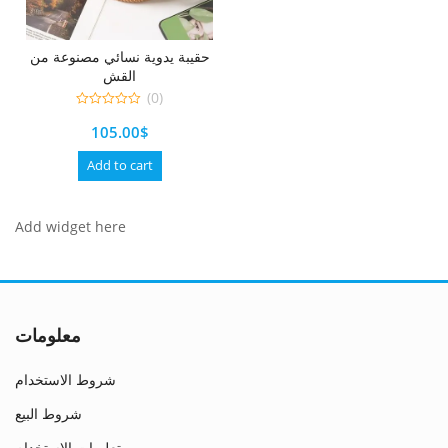
حقيبة يدوية نسائي مصنوعة من
القش
(0)
0
105.00
$
out
of
5
Add to cart
Add widget here
معلومات
شروط الاستخدام
شروط البيع
تعليمات الاستخدام