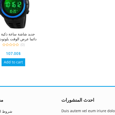
جدي
دائما عرض الوقت بلوتوث
الموسي Smartwatch
(0)
للرجال أندرويد TWS سماعات
0
107.00
$
out
of
5
Add to cart
احدث المنشورات
مع
Duis autem vel eum iriure dolo
شروط ال