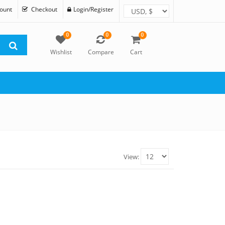
ount
Checkout
Login/Register
0
0
0
Wishlist
Compare
Cart
View: