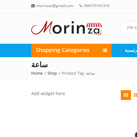
morinzas@gmail.com
966570191318
Shopping Categories
رئيسية
ساعة
Home
Shop
Product Tag -
ساعة
Add widget here