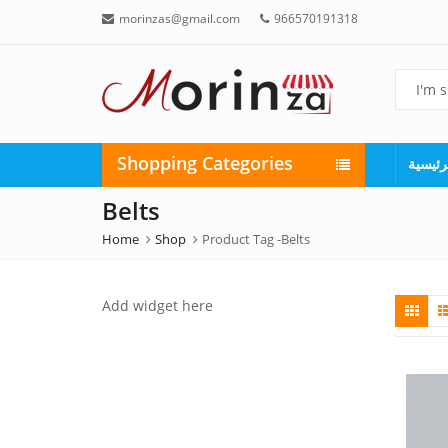
morinzas@gmail.com
966570191318
Shopping Categories
رئيسية
Belts
Home
Shop
Product Tag -
Belts
Add widget here