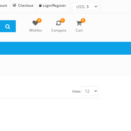
ount
Checkout
Login/Register
0
0
0
Wishlist
Compare
Cart
View: