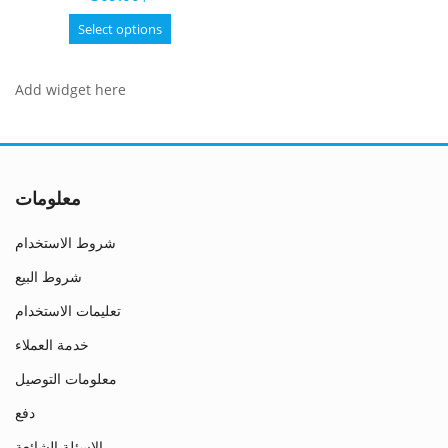
of
5
This
Select options
product
has
Add widget here
multiple
variants.
The
options
may
معلومات
be
chosen
شروط الاستخدام
on
the
شروط البيع
product
page
تعليمات الاستخدام
خدمة العملاء
معلومات التوصيل
دفع
الاسئلة الشائعة