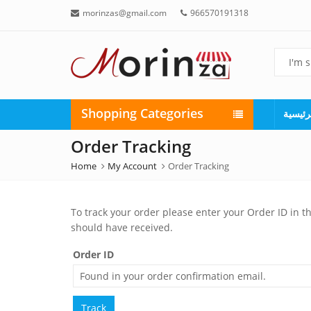
morinzas@gmail.com
966570191318
Shopping Categories
رئيسية
Order Tracking
Home
My Account
Order Tracking
To track your order please enter your Order ID in t
should have received.
Order ID
Track