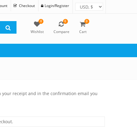
ount
Checkout
Login/Register
0
0
0
Wishlist
Compare
Cart
n your receipt and in the confirmation email you