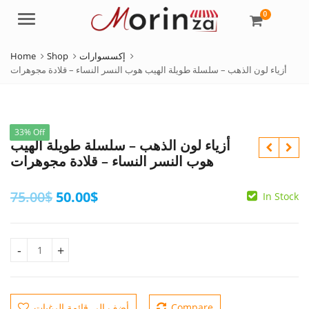
0
Menu
Home
Shop
إكسسوارات
أزياء لون الذهب – سلسلة طويلة الهيب هوب النسر النساء – قلادة مجوهرات
33% Off
أزياء لون الذهب – سلسلة طويلة الهيب
هوب النسر النساء – قلادة مجوهرات
Original
Current
75.00
$
50.00
$
In Stock
Original
Current
150.00
$
144.00
$
price
price
price
price
was:
is:
was:
is:
150.00$.
144.00$.
مجوهرات
75.00$.
50.00$.
Original
Cur
480.00
$
420.00
$
أضف إلى قائمة الرغبات
Compare