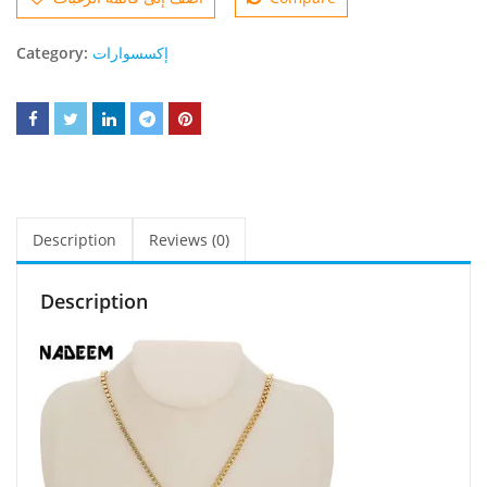
price
pric
was:
is:
Category:
إكسسوارات
480.00$.
420.
Description
Reviews (0)
Description