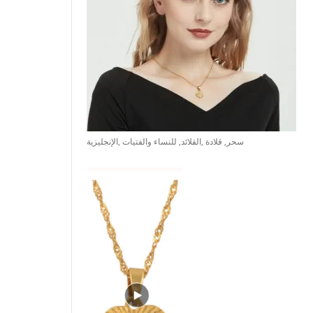
سحر, قلادة ,القلائد, للنساء والفتيات ,الإنجليزية