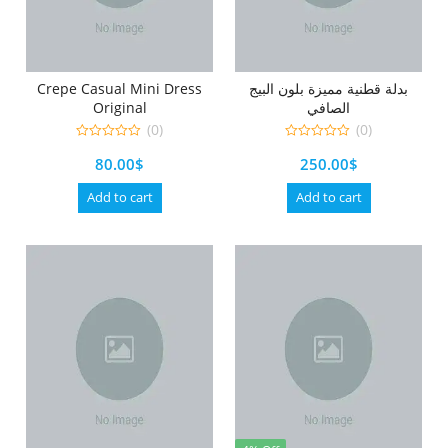
Crepe Casual Mini Dress
بدلة قطنية مميزة بلون البيج
Original
الصافي
(0)
(0)
0
0
80.00
$
250.00
$
out
out
of
of
5
5
Add to cart
Add to cart