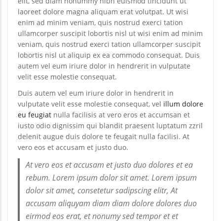
elit, sed diam nonummy nibh euismod tincidunt ut
laoreet dolore magna aliquam erat volutpat. Ut wisi
enim ad minim veniam, quis nostrud exerci tation
ullamcorper suscipit lobortis nisl ut wisi enim ad minim
veniam, quis nostrud exerci tation ullamcorper suscipit
lobortis nisl ut aliquip ex ea commodo consequat. Duis
autem vel eum iriure dolor in hendrerit in vulputate
velit esse molestie consequat.
Duis autem vel eum iriure dolor in hendrerit in
vulputate velit esse molestie consequat, vel
illum dolore
eu feugiat
nulla facilisis at vero eros et accumsan et
iusto odio dignissim qui blandit praesent luptatum zzril
delenit augue duis dolore te feugait nulla facilisi. At
vero eos et accusam et justo duo.
At vero eos et accusam et justo duo dolores et ea
rebum. Lorem ipsum dolor sit amet. Lorem ipsum
dolor sit amet, consetetur sadipscing elitr, At
accusam aliquyam diam diam dolore dolores duo
eirmod eos erat, et nonumy sed tempor et et